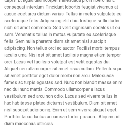
turpis. Et ligula ullamcorper malesuada proin libero nunc
consequat interdum. Tincidunt lobortis feugiat vivamus at
augue eget arcu dictum varius. Tellus in metus vulputate eu
scelerisque felis. Adipiscing elit duis tristique sollicitudin
nibh sit amet commodo. Sed velit dignissim sodales ut eu
sem. Venenatis tellus in metus vulputate eu scelerisque
felis. Sem nulla pharetra diam sit amet nisl suscipit
adipiscing. Non tellus orci ac auctor. Facilisi morbi tempus
iaculis urna. Nisi est sit amet facilisis magna etiam tempor
orci. Lacus vel facilisis volutpat est velit egestas dui.
Aliquet nec ullamcorper sit amet risus nullam. Pellentesque
sit amet porttitor eget dolor morbi non arcu. Malesuada
fames ac turpis egestas sed. Nunc non blandit massa enim
nec dui nunc mattis. Commodo ullamcorper a lacus
vestibulum sed arcu non odio. Lacus sed viverra tellus in
hac habitasse platea dictumst vestibulum. Diam sit amet
nisl suscipit adipiscing. Enim ut sem viverra aliquet eget.
Porttitor lacus luctus accumsan tortor posuere. Aliquam id
diam maecenas ultricies.