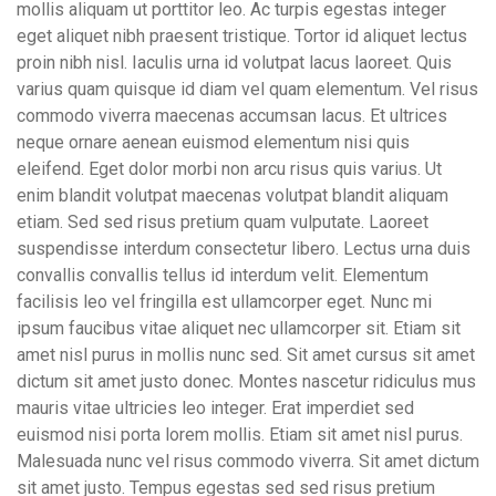
mollis aliquam ut porttitor leo. Ac turpis egestas integer
eget aliquet nibh praesent tristique. Tortor id aliquet lectus
proin nibh nisl. Iaculis urna id volutpat lacus laoreet. Quis
varius quam quisque id diam vel quam elementum. Vel risus
commodo viverra maecenas accumsan lacus. Et ultrices
neque ornare aenean euismod elementum nisi quis
eleifend. Eget dolor morbi non arcu risus quis varius. Ut
enim blandit volutpat maecenas volutpat blandit aliquam
etiam. Sed sed risus pretium quam vulputate. Laoreet
suspendisse interdum consectetur libero. Lectus urna duis
convallis convallis tellus id interdum velit. Elementum
facilisis leo vel fringilla est ullamcorper eget. Nunc mi
ipsum faucibus vitae aliquet nec ullamcorper sit. Etiam sit
amet nisl purus in mollis nunc sed. Sit amet cursus sit amet
dictum sit amet justo donec. Montes nascetur ridiculus mus
mauris vitae ultricies leo integer. Erat imperdiet sed
euismod nisi porta lorem mollis. Etiam sit amet nisl purus.
Malesuada nunc vel risus commodo viverra. Sit amet dictum
sit amet justo. Tempus egestas sed sed risus pretium